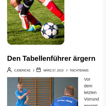
Den Tabellenführer ärgern
CJOERICKE
MÄRZ 27, 2015
TISCHTENNIS
Vor
dem
letzten
Vorrund
enspiel