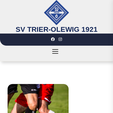
Skip
to
the
content
SV TRIER-OLEWIG 1921
SV
TRIER-
OLEWIG
1921