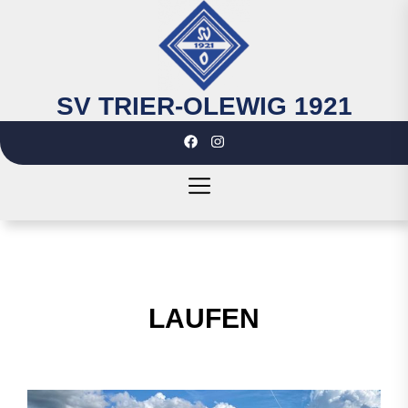
Skip
to
the
content
SV TRIER-OLEWIG 1921
SV
TRIER-
OLEWIG
1921
LAUFEN