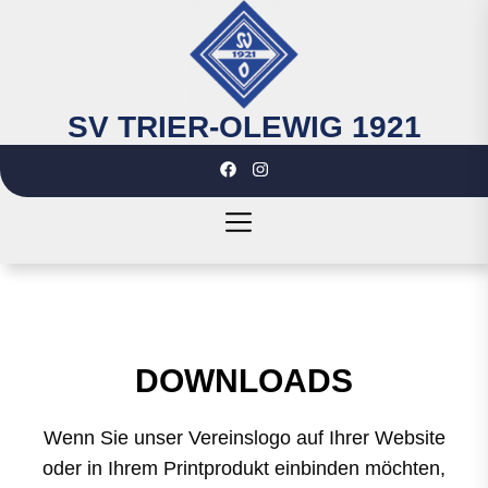
Skip
to
the
content
SV TRIER-OLEWIG 1921
SV
TRIER-
OLEWIG
1921
DOWNLOADS
Wenn Sie unser Vereinslogo auf Ihrer Website
oder in Ihrem Printprodukt einbinden möchten,