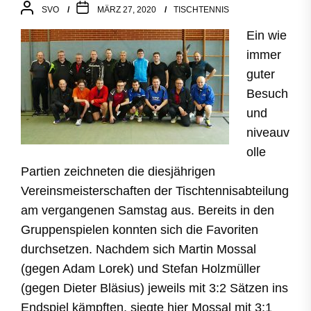
SVO
MÄRZ 27, 2020
TISCHTENNIS
Ein wie
immer
guter
Besuch
und
niveauv
olle
Partien zeichneten die diesjährigen
Vereinsmeisterschaften der Tischtennisabteilung
am vergangenen Samstag aus. Bereits in den
Gruppenspielen konnten sich die Favoriten
durchsetzen. Nachdem sich Martin Mossal
(gegen Adam Lorek) und Stefan Holzmüller
(gegen Dieter Bläsius) jeweils mit 3:2 Sätzen ins
Endspiel kämpften, siegte hier Mossal mit 3:1