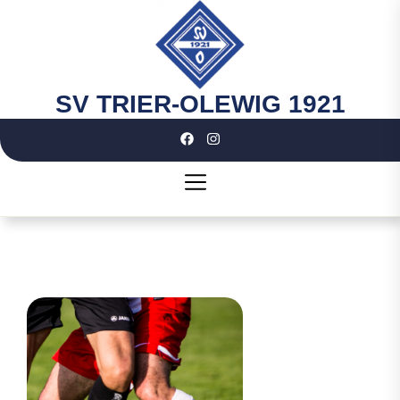
Skip
to
the
content
SV TRIER-OLEWIG 1921
SV
TRIER-
OLEWIG
1921