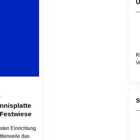
U
K
V
r
S
nnisplatte
 Festwiese
esten Einrichtung
ttlerweile das