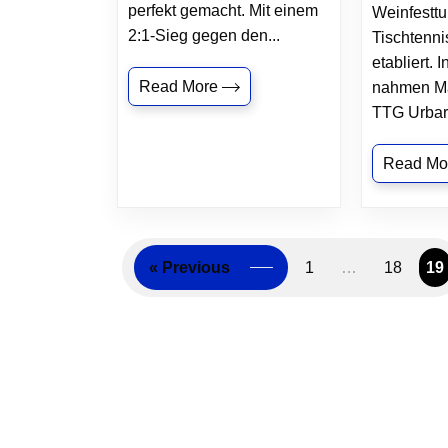
perfekt gemacht. Mit einem
Weinfesttu
2:1-Sieg gegen den...
Tischtenni
etabliert. 
Read More
nahmen Ma
TTG Urbar/
Read Mo
« Previous
1
…
18
19