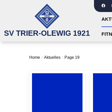
Skip
to
the
AKT
content
SV
SV TRIER-OLEWIG 1921
FIT
TRIER-
OLEWIG
Home
Aktuelles
Page 19
1921