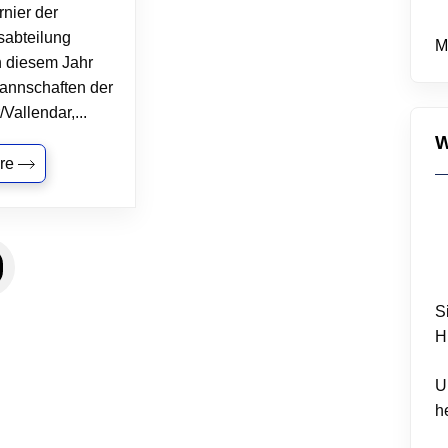
rnier der
sabteilung
M
In diesem Jahr
nnschaften der
Vallendar,...
W
re
Posts
navigation
S
H
U
h