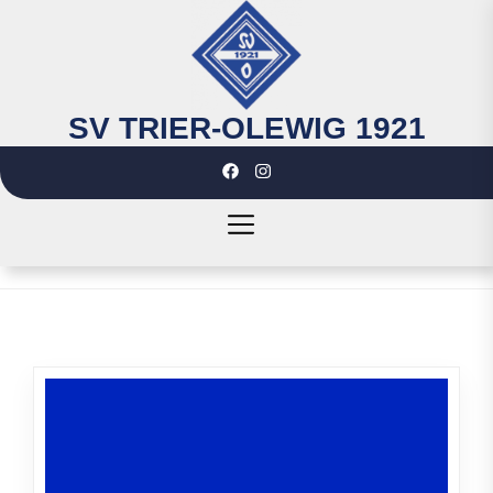
Skip
to
the
content
SV TRIER-OLEWIG 1921
SV
TRIER-
OLEWIG
1921